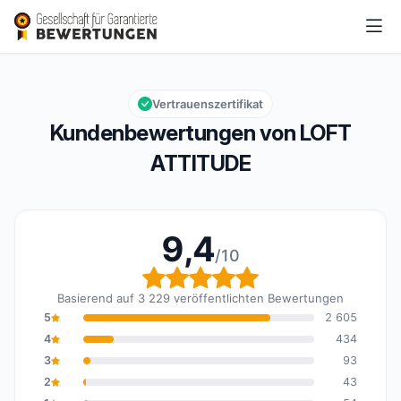
LOFT ATTITUDE
9,4/10
Gesamtbewertung: 9,4 von 10
Vertrauenszertifikat
Kundenbewertungen von LOFT
ATTITUDE
9,4
/10
Gesamtbewertung: 9,4 
Basierend auf 3 229 veröffentlichten Bewertungen
5
2 605
4
434
3
93
2
43