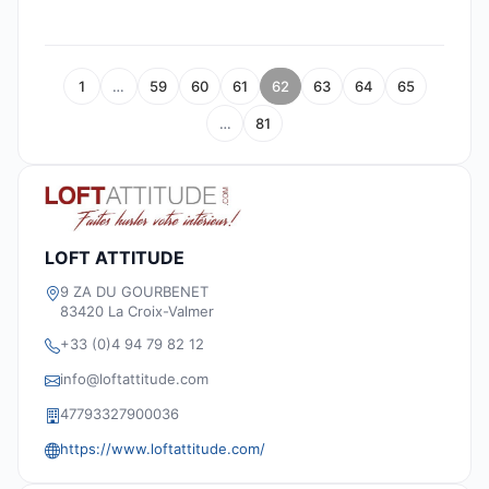
1
…
59
60
61
62
63
64
65
…
81
LOFT ATTITUDE
9 ZA DU GOURBENET
83420 La Croix-Valmer
+33 (0)4 94 79 82 12
info@loftattitude.com
47793327900036
https://www.loftattitude.com/