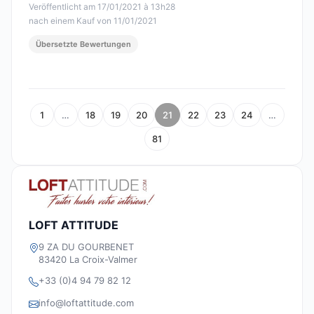
Veröffentlicht am 17/01/2021 à 13h28
nach einem Kauf von 11/01/2021
Übersetzte Bewertungen
1
…
18
19
20
21
22
23
24
…
81
LOFT ATTITUDE
9 ZA DU GOURBENET
83420 La Croix-Valmer
+33 (0)4 94 79 82 12
info@loftattitude.com