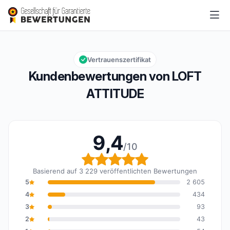
LOFT ATTITUDE
9,4/10
Gesamtbewertung: 9,4 von 10
Vertrauenszertifikat
Kundenbewertungen von LOFT
ATTITUDE
9,4
/10
Gesamtbewertung: 9,4 
Basierend auf 3 229 veröffentlichten Bewertungen
5
2 605
4
434
3
93
2
43