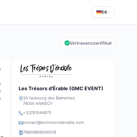
DE
Vertrauenszertifikat
3
1
3
Les Trésors d'Érable (GMC EVENT)
0
34 faubourg des Balmettes
6
74000 ANNECY
+33781044975
contact@lestresorsderable.com
79859866000016