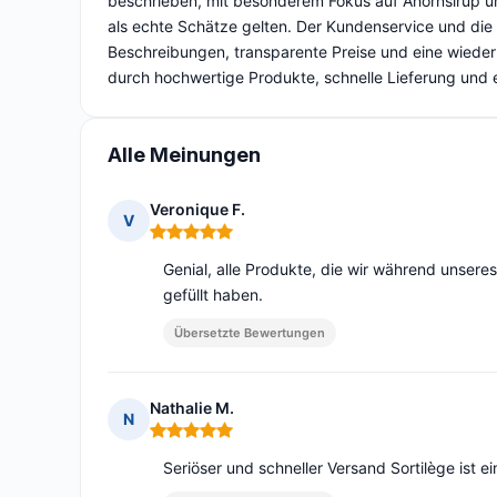
beschrieben, mit besonderem Fokus auf Ahornsirup u
als echte Schätze gelten. Der Kundenservice und di
Beschreibungen, transparente Preise und eine wiede
durch hochwertige Produkte, schnelle Lieferung und 
Alle Meinungen
Veronique F.
V
Hinweis: 5 von 5
Genial, alle Produkte, die wir während unsere
gefüllt haben.
Übersetzte Bewertungen
Nathalie M.
N
Hinweis: 5 von 5
Seriöser und schneller Versand Sortilège ist 