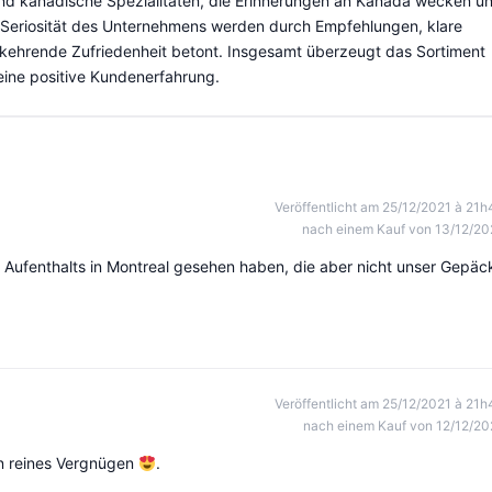
nd kanadische Spezialitäten, die Erinnerungen an Kanada wecken u
e Seriosität des Unternehmens werden durch Empfehlungen, klare
rkehrende Zufriedenheit betont. Insgesamt überzeugt das Sortiment
eine positive Kundenerfahrung.
Veröffentlicht am 25/12/2021 à 21h
nach einem Kauf von 13/12/20
s Aufenthalts in Montreal gesehen haben, die aber nicht unser Gepäc
Veröffentlicht am 25/12/2021 à 21h
nach einem Kauf von 12/12/20
ein reines Vergnügen
.