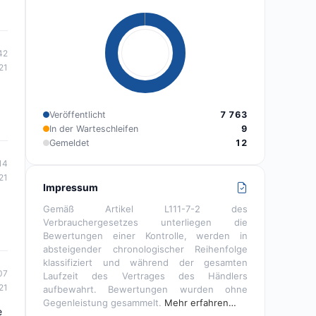
42
21
Veröffentlicht
7 763
In der Warteschleifen
9
Gemeldet
12
14
21
Impressum
Gemäß Artikel L111-7-2 des
Verbrauchergesetzes unterliegen die
Bewertungen einer Kontrolle, werden in
absteigender chronologischer Reihenfolge
klassifiziert und während der gesamten
07
Laufzeit des Vertrages des Händlers
21
aufbewahrt. Bewertungen wurden ohne
Gegenleistung gesammelt.
Mehr erfahren…
e