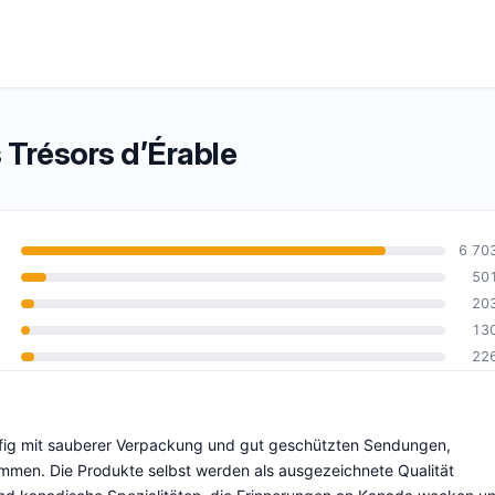
Trésors d’Érable
6 70
50
20
10
13
22
äufig mit sauberer Verpackung und gut geschützten Sendungen,
mmen. Die Produkte selbst werden als ausgezeichnete Qualität