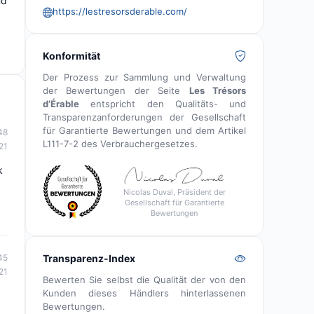
nd
https://lestresorsderable.com/
Konformität
Der Prozess zur Sammlung und Verwaltung
der Bewertungen der Seite
Les Trésors
d’Érable
entspricht den Qualitäts- und
Transparenzanforderungen der Gesellschaft
für Garantierte Bewertungen und dem Artikel
48
L111-7-2 des Verbrauchergesetzes.
21
k
Nicolas Duval, Präsident der
Gesellschaft für Garantierte
Bewertungen
Transparenz-Index
45
21
Bewerten Sie selbst die Qualität der von den
Kunden dieses Händlers hinterlassenen
Bewertungen.