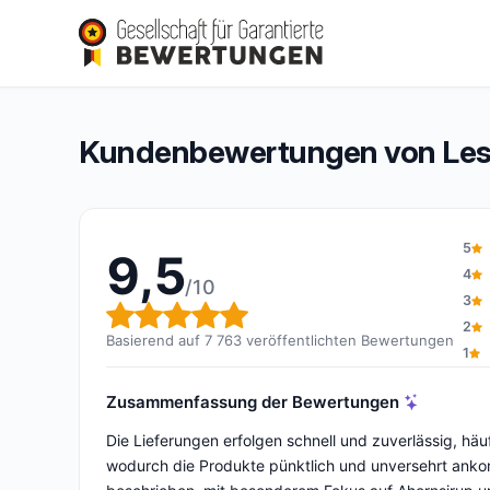
Les Trésors d’Érable
9,5/10
(7 763 Bewertungen)
Gesamtbewertung: 9,5 von 10
Kundenbewertungen von Les 
5
9,5
4
/10
3
Gesamtbewertung: 9,5 von 
2
Basierend auf 7 763 veröffentlichten Bewertungen
1
Zusammenfassung der Bewertungen
Die Lieferungen erfolgen schnell und zuverlässig, h
wodurch die Produkte pünktlich und unversehrt anko