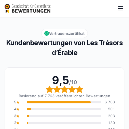
Les Trésors d’Érable
9,5/10
Gesamtbewertung: 9,5 von 10
Vertrauenszertifikat
Kundenbewertungen von Les Trésors
d’Érable
9,5
/10
Gesamtbewertung: 9,5 
Basierend auf 7 763 veröffentlichten Bewertungen
5
6 703
4
501
3
203
2
130