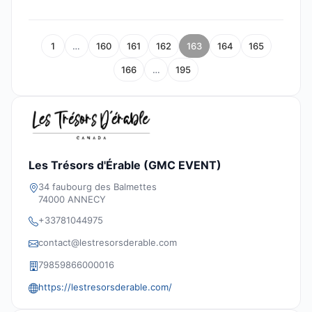
1
…
160
161
162
163
164
165
166
…
195
Les Trésors d'Érable (GMC EVENT)
34 faubourg des Balmettes
74000 ANNECY
+33781044975
contact@lestresorsderable.com
79859866000016
https://lestresorsderable.com/