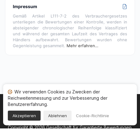
Impressum
Gemäß Artikel L111-7-2 des Verbrauchergesetzes
unterliegen die Bewertungen einer Kontrolle, werden in
absteigender chronologischer Reihenfolge klassifiziert
und während der gesamten Laufzeit des Vertrages des
Händlers aufbewahrt. Bewertungen wurden ohne
Gegenleistung gesammelt.
Mehr erfahren…
Wir verwenden Cookies zu Zwecken der
Reichweitenmessung und zur Verbesserung der
Benutzererfahrung.
Startseite
Ihr Bewertungsstatus
Kategorien
Allgemeine Nutzungsbedingugen
Cookies
Akzeptieren
Ablehnen
Cookie-Richtlinie
Rechtshinweise
Copyright © 2026
Gesellschaft für Garantierte Bewertungen
.
Alle Rechte vorbehalten.