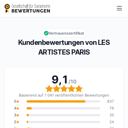
LES ARTISTES PARIS
9,1/10
Gesamtbewertung: 9,1 von 10
Vertrauenszertifikat
Kundenbewertungen von LES
ARTISTES PARIS
9,1
/10
Gesamtbewertung: 9,1 
Basierend auf 1 041 veröffentlichten Bewertungen
5
837
4
76
3
35
2
24