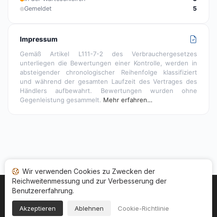
Gemeldet
5
Impressum
Gemäß Artikel L111-7-2 des Verbrauchergesetzes
unterliegen die Bewertungen einer Kontrolle, werden in
absteigender chronologischer Reihenfolge klassifiziert
und während der gesamten Laufzeit des Vertrages des
Händlers aufbewahrt. Bewertungen wurden ohne
Gegenleistung gesammelt.
Mehr erfahren…
Wir verwenden Cookies zu Zwecken der
Reichweitenmessung und zur Verbesserung der
Benutzererfahrung.
Startseite
Ihr Bewertungsstatus
Kategorien
Allgemeine Nutzungsbedingugen
Cookies
Akzeptieren
Ablehnen
Cookie-Richtlinie
Rechtshinweise