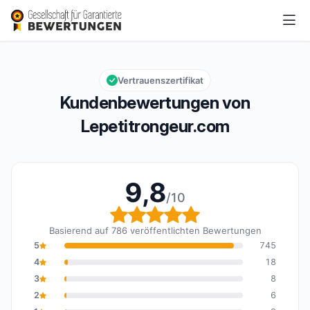
Lepetitrongeur.com
9,8/10
Gesamtbewertung: 9,8 von 10
Vertrauenszertifikat
Kundenbewertungen von
Lepetitrongeur.com
9,8
/10
Gesamtbewertung: 9,8 
Basierend auf 786 veröffentlichten Bewertungen
5
745
4
18
3
8
2
6