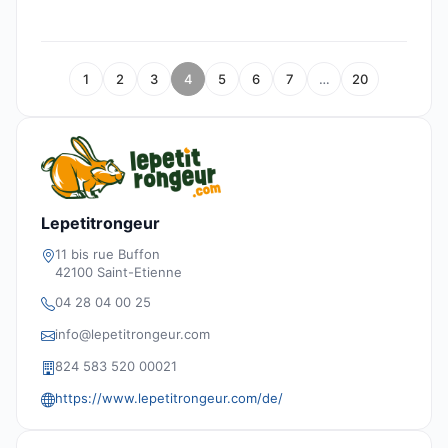
1
2
3
4
5
6
7
…
20
Lepetitrongeur
11 bis rue Buffon
42100 Saint-Etienne
04 28 04 00 25
info@lepetitrongeur.com
824 583 520 00021
https://www.lepetitrongeur.com/de/