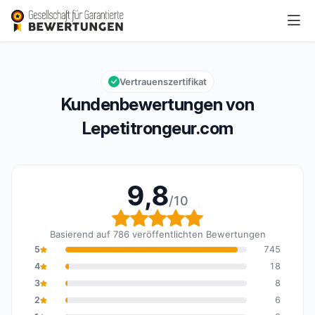
Lepetitrongeur.com
9,8/10
Gesamtbewertung: 9,8 von 10
Vertrauenszertifikat
Kundenbewertungen von
Lepetitrongeur.com
9,8
/10
Gesamtbewertung: 9,8 
Basierend auf 786 veröffentlichten Bewertungen
5
745
4
18
3
8
2
6