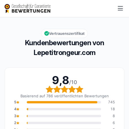
Lepetitrongeur.com
9,8/10
Gesamtbewertung: 9,8 von 10
Vertrauenszertifikat
Kundenbewertungen von
Lepetitrongeur.com
9,8
/10
Gesamtbewertung: 9,8 
Basierend auf 786 veröffentlichten Bewertungen
5
745
4
18
3
8
2
6