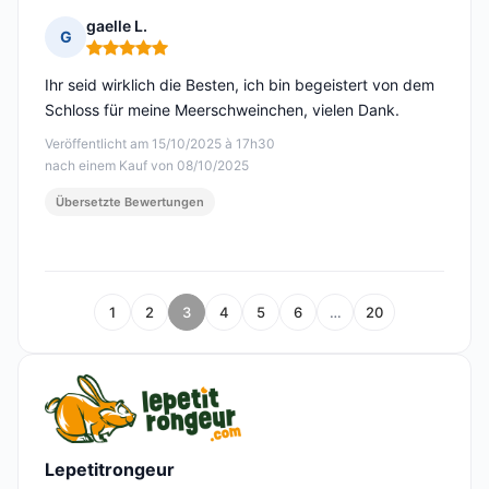
gaelle L.
G
Hinweis: 5 von 5
Ihr seid wirklich die Besten, ich bin begeistert von dem
Schloss für meine Meerschweinchen, vielen Dank.
Veröffentlicht am 15/10/2025 à 17h30
nach einem Kauf von 08/10/2025
Übersetzte Bewertungen
1
2
3
4
5
6
…
20
Lepetitrongeur