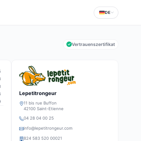
DE
Vertrauenszertifikat
5
8
8
Lepetitrongeur
6
9
11 bis rue Buffon
42100 Saint-Etienne
04 28 04 00 25
info@lepetitrongeur.com
824 583 520 00021