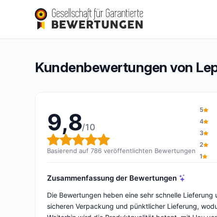
Lepetitrongeur.com
9,8/10
(786 Bewertungen)
Gesamtbewertung: 9,8 von 10
Kundenbewertungen von Lep
5
9,8
4
/10
3
Gesamtbewertung: 9,8 von 1
2
Basierend auf 786 veröffentlichten Bewertungen
1
Zusammenfassung der Bewertungen
Die Bewertungen heben eine sehr schnelle Lieferung u
sicheren Verpackung und pünktlicher Lieferung, wo