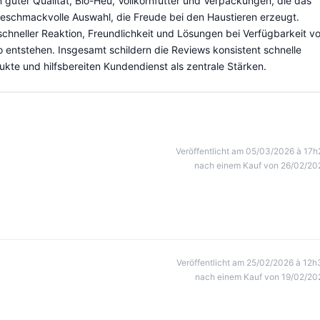
n guter Qualität, Bio-Heu, Vollkornfutter und Verpackungen, die das
 geschmackvolle Auswahl, die Freude bei den Haustieren erzeugt.
chneller Reaktion, Freundlichkeit und Lösungen bei Verfügbarkeit v
entstehen. Insgesamt schildern die Reviews konsistent schnelle
ukte und hilfsbereiten Kundendienst als zentrale Stärken.
Veröffentlicht am 05/03/2026 à 17h
nach einem Kauf von 26/02/20
Veröffentlicht am 25/02/2026 à 12h
nach einem Kauf von 19/02/20