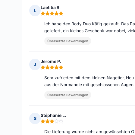
Laetitia R.
L
Hinweis: 5 von 5
Ich habe den Rody Duo Käfig gekauft. Das Pa
geliefert, ein kleines Geschenk war dabei, vie
Übersetzte Bewertungen
Jerome P.
J
Hinweis: 5 von 5
Sehr zufrieden mit dem kleinen Nagetier, Heu 
aus der Normandie mit geschlossenen Augen k
Übersetzte Bewertungen
Stéphanie L.
S
Hinweis: 3 von 5
Die Lieferung wurde nicht am gewünschten Or