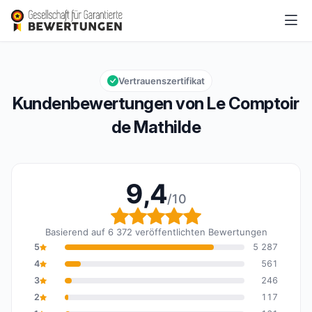
Le Comptoir de Mathilde
9,4/10
Gesamtbewertung: 9,4 von 10
Vertrauenszertifikat
Kundenbewertungen von Le Comptoir
de Mathilde
9,4
/10
Gesamtbewertung: 9,4 
Basierend auf 6 372 veröffentlichten Bewertungen
5
5 287
4
561
3
246
2
117