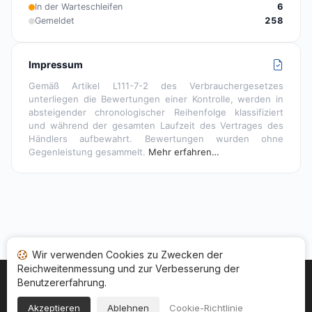
In der Warteschleifen
6
Gemeldet
258
Impressum
Gemäß Artikel L111-7-2 des Verbrauchergesetzes
unterliegen die Bewertungen einer Kontrolle, werden in
absteigender chronologischer Reihenfolge klassifiziert
und während der gesamten Laufzeit des Vertrages des
Händlers aufbewahrt. Bewertungen wurden ohne
Gegenleistung gesammelt.
Mehr erfahren…
Wir verwenden Cookies zu Zwecken der
Reichweitenmessung und zur Verbesserung der
Benutzererfahrung.
Startseite
Ihr Bewertungsstatus
Kategorien
Allgemeine Nutzungsbedingugen
Cookies
Akzeptieren
Ablehnen
Cookie-Richtlinie