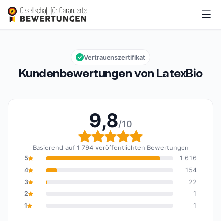
LatexBio
9,8/10
Gesamtbewertung: 9,8 von 10
Vertrauenszertifikat
Kundenbewertungen von LatexBio
9,8
/10
Gesamtbewertung: 9,8 
Basierend auf 1 794 veröffentlichten Bewertungen
5
1 616
4
154
3
22
2
1
1
1