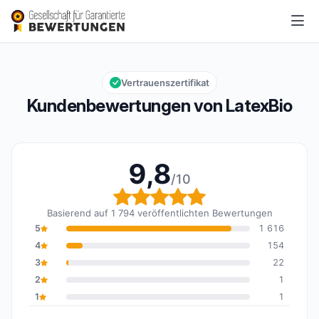
LatexBio
9,8/10
Gesamtbewertung: 9,8 von 10
Vertrauenszertifikat
Kundenbewertungen von LatexBio
9,8
/10
Gesamtbewertung: 9,8 
Basierend auf 1 794 veröffentlichten Bewertungen
5
1 616
4
154
3
22
2
1
1
1