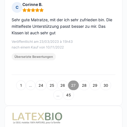
Corinne B.
C
Hinweis: 5 von 5
Sehr gute Matratze, mit der ich sehr zufrieden bin. Die
mittelfeste Unterstützung passt besser zu mir. Das
Kissen ist auch sehr gut
Veröffentlicht am 23/03/2023 à 15h43
nach einem Kauf von 10/11/2022
Übersetzte Bewertungen
1
…
24
25
26
27
28
29
30
…
45