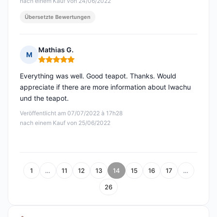
nach einem Kauf von 24/06/2022
Übersetzte Bewertungen
Mathias G.
M
Hinweis: 5 von 5
Everything was well. Good teapot. Thanks. Would
appreciate if there are more information about Iwachu
und the teapot.
Veröffentlicht am 07/07/2022 à 17h28
nach einem Kauf von 25/06/2022
1
…
11
12
13
14
15
16
17
…
26