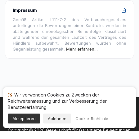
Impressum
Gemäß Artikel L111-7-2 des Verbrauchergesetzes
unterliegen die Bewertungen einer Kontrolle, werden in
absteigender chronologischer Reihenfolge klassifiziert
und während der gesamten Laufzeit des Vertrages des
Händlers aufbewahrt. Bewertungen wurden ohne
Gegenleistung gesammelt.
Mehr erfahren…
Wir verwenden Cookies zu Zwecken der
Reichweitenmessung und zur Verbesserung der
Benutzererfahrung.
Startseite
Ihr Bewertungsstatus
Kategorien
Allgemeine Nutzungsbedingugen
Cookies
Akzeptieren
Ablehnen
Cookie-Richtlinie
Rechtshinweise
Copyright © 2026
Gesellschaft für Garantierte Bewertungen
.
Alle Rechte vorbehalten.