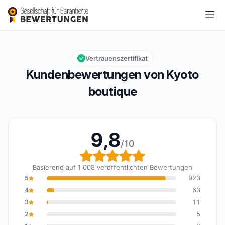
Kyoto boutique
9,8/10
Gesamtbewertung: 9,8 von 10
Vertrauenszertifikat
Kundenbewertungen von Kyoto
boutique
9,8
/10
Gesamtbewertung: 9,8 
Basierend auf 1 008 veröffentlichten Bewertungen
5
923
4
63
3
11
2
5