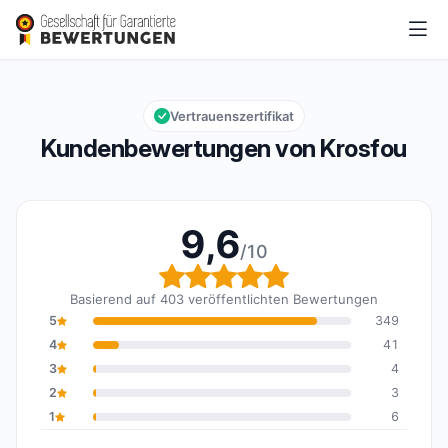
Krosfou
9,6/10
Gesamtbewertung: 9,6 von 10
Vertrauenszertifikat
Kundenbewertungen von Krosfou
9,6
/10
Gesamtbewertung: 9,6 
Basierend auf 403 veröffentlichten Bewertungen
5
349
4
41
3
4
2
3
1
6