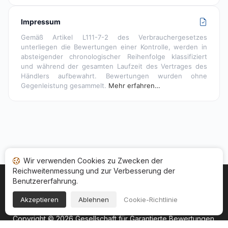
Impressum
Gemäß Artikel L111-7-2 des Verbrauchergesetzes
unterliegen die Bewertungen einer Kontrolle, werden in
absteigender chronologischer Reihenfolge klassifiziert
und während der gesamten Laufzeit des Vertrages des
Händlers aufbewahrt. Bewertungen wurden ohne
Gegenleistung gesammelt.
Mehr erfahren…
Wir verwenden Cookies zu Zwecken der
Reichweitenmessung und zur Verbesserung der
Benutzererfahrung.
Startseite
Ihr Bewertungsstatus
Kategorien
Allgemeine Nutzungsbedingugen
Cookies
Akzeptieren
Ablehnen
Cookie-Richtlinie
Rechtshinweise
Copyright © 2026
Gesellschaft für Garantierte Bewertungen
.