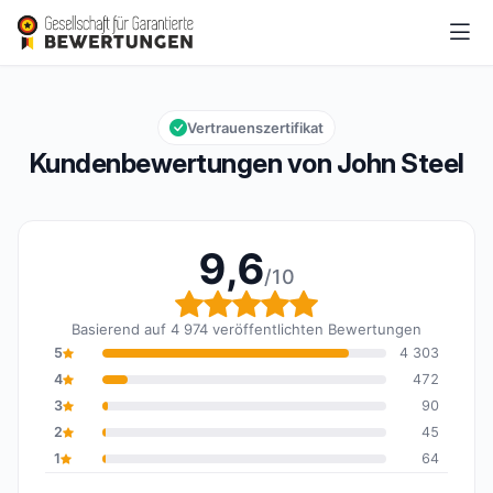
John Steel
9,6/10
Gesamtbewertung: 9,6 von 10
Vertrauenszertifikat
Kundenbewertungen von John Steel
9,6
/10
Gesamtbewertung: 9,6 
Basierend auf 4 974 veröffentlichten Bewertungen
5
4 303
4
472
3
90
2
45
1
64