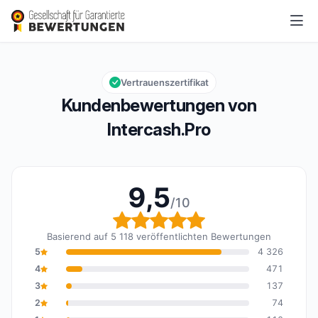
Intercash.Pro
9,5/10
Gesamtbewertung: 9,5 von 10
Vertrauenszertifikat
Kundenbewertungen von
Intercash.Pro
9,5
/10
Gesamtbewertung: 9,5 
Basierend auf 5 118 veröffentlichten Bewertungen
5
4 326
4
471
3
137
2
74