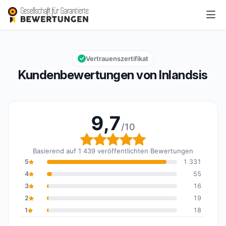
Inlandsis
9,7/10
Gesamtbewertung: 9,7 von 10
Vertrauenszertifikat
Kundenbewertungen von Inlandsis
9,7
/10
Gesamtbewertung: 9,7 
Basierend auf 1 439 veröffentlichten Bewertungen
5
1 331
4
55
3
16
2
19
1
18