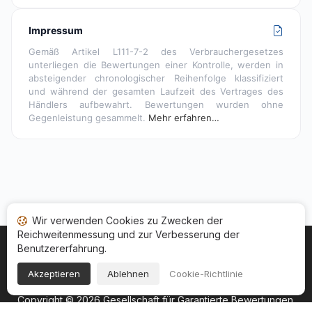
Impressum
Gemäß Artikel L111-7-2 des Verbrauchergesetzes
unterliegen die Bewertungen einer Kontrolle, werden in
absteigender chronologischer Reihenfolge klassifiziert
und während der gesamten Laufzeit des Vertrages des
Händlers aufbewahrt. Bewertungen wurden ohne
Gegenleistung gesammelt.
Mehr erfahren…
Wir verwenden Cookies zu Zwecken der
Reichweitenmessung und zur Verbesserung der
Benutzererfahrung.
Startseite
Ihr Bewertungsstatus
Kategorien
Allgemeine Nutzungsbedingugen
Cookies
Akzeptieren
Ablehnen
Cookie-Richtlinie
Rechtshinweise
Copyright © 2026
Gesellschaft für Garantierte Bewertungen
.