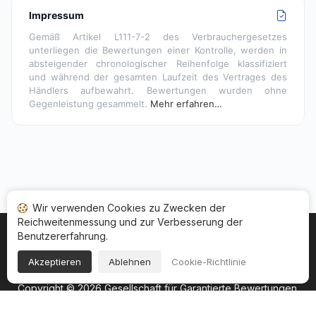
Impressum
Gemäß Artikel L111-7-2 des Verbrauchergesetzes
unterliegen die Bewertungen einer Kontrolle, werden in
absteigender chronologischer Reihenfolge klassifiziert
und während der gesamten Laufzeit des Vertrages des
Händlers aufbewahrt. Bewertungen wurden ohne
Gegenleistung gesammelt.
Mehr erfahren…
Wir verwenden Cookies zu Zwecken der
Reichweitenmessung und zur Verbesserung der
Benutzererfahrung.
Startseite
Ihr Bewertungsstatus
Kategorien
Allgemeine Nutzungsbedingugen
Cookies
Akzeptieren
Ablehnen
Cookie-Richtlinie
Rechtshinweise
Copyright © 2026
Gesellschaft für Garantierte Bewertungen
.
Alle Rechte vorbehalten.