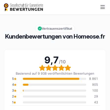
Homeose.fr
9,7/10
Gesamtbewertung: 9,7 von 10
Vertrauenszertifikat
Kundenbewertungen von Homeose.fr
9,7
/10
Gesamtbewertung: 9,7 
Basierend auf 9 938 veröffentlichten Bewertungen
5
8 861
4
905
3
100
2
29
1
43