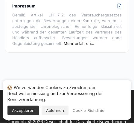
Impressum
Gemäß Artikel L111-7-2 des Verbrauchergesetzes
unterliegen die Bewertungen einer Kontrolle, werden in
absteigender chronologischer Reihenfolge klassifiziert
und während der gesamten Laufzeit des Vertrages des
Händlers aufbewahrt. Bewertungen wurden ohne
Gegenleistung gesammelt.
Mehr erfahren…
Wir verwenden Cookies zu Zwecken der
Reichweitenmessung und zur Verbesserung der
Benutzererfahrung.
Startseite
Ihr Bewertungsstatus
Kategorien
Allgemeine Nutzungsbedingugen
Cookies
Akzeptieren
Ablehnen
Cookie-Richtlinie
Rechtshinweise
Copyright © 2026
Gesellschaft für Garantierte Bewertungen
.
Alle Rechte vorbehalten.