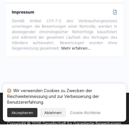
Impressum
Gemäß Artikel L111-7-2 des Verbrauchergesetzes
unterliegen die Bewertungen einer Kontrolle, werden in
absteigender chronologischer Reihenfolge klassifiziert
und während der gesamten Laufzeit des Vertrages des
Händlers aufbewahrt. Bewertungen wurden ohne
Gegenleistung gesammelt.
Mehr erfahren…
Wir verwenden Cookies zu Zwecken der
Reichweitenmessung und zur Verbesserung der
Benutzererfahrung.
Startseite
Ihr Bewertungsstatus
Kategorien
Allgemeine Nutzungsbedingugen
Cookies
Akzeptieren
Ablehnen
Cookie-Richtlinie
Rechtshinweise
Copyright © 2026
Gesellschaft für Garantierte Bewertungen
.