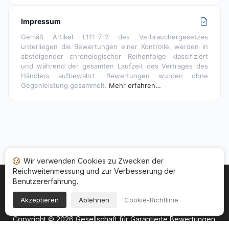
Impressum
Gemäß Artikel L111-7-2 des Verbrauchergesetzes
unterliegen die Bewertungen einer Kontrolle, werden in
absteigender chronologischer Reihenfolge klassifiziert
und während der gesamten Laufzeit des Vertrages des
Händlers aufbewahrt. Bewertungen wurden ohne
Gegenleistung gesammelt.
Mehr erfahren…
Wir verwenden Cookies zu Zwecken der
Reichweitenmessung und zur Verbesserung der
Benutzererfahrung.
Startseite
Ihr Bewertungsstatus
Kategorien
Allgemeine Nutzungsbedingugen
Cookies
Akzeptieren
Ablehnen
Cookie-Richtlinie
Rechtshinweise
Copyright © 2026
Gesellschaft für Garantierte Bewertungen
.