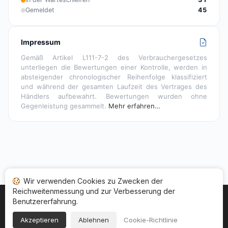
Gemeldet
45
Impressum
Gemäß Artikel L111-7-2 des Verbrauchergesetzes
unterliegen die Bewertungen einer Kontrolle, werden in
absteigender chronologischer Reihenfolge klassifiziert
und während der gesamten Laufzeit des Vertrages des
Händlers aufbewahrt. Bewertungen wurden ohne
Gegenleistung gesammelt.
Mehr erfahren…
Wir verwenden Cookies zu Zwecken der
Reichweitenmessung und zur Verbesserung der
Benutzererfahrung.
Startseite
Ihr Bewertungsstatus
Kategorien
Allgemeine Nutzungsbedingugen
Cookies
Akzeptieren
Ablehnen
Cookie-Richtlinie
Rechtshinweise