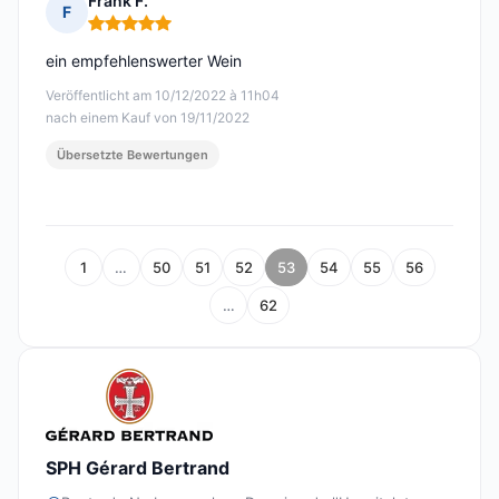
Frank F.
F
Hinweis: 5 von 5
ein empfehlenswerter Wein
Veröffentlicht am 10/12/2022 à 11h04
nach einem Kauf von 19/11/2022
Übersetzte Bewertungen
1
…
50
51
52
53
54
55
56
…
62
SPH Gérard Bertrand