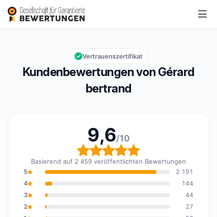
Gérard bertrand
9,6/10
Gesamtbewertung: 9,6 von 10
Vertrauenszertifikat
Kundenbewertungen von Gérard
bertrand
9,6
/10
Gesamtbewertung: 9,6 
Basierend auf 2 459 veröffentlichten Bewertungen
5
2 191
4
144
3
44
2
27