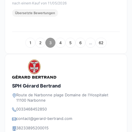
nach einem Kauf von 11/05/2026
Übersetzte Bewertungen
1
2
3
4
5
6
…
62
SPH Gérard Bertrand
Route de Narbonne plage Domaine de l'Hospitalet
11100 Narbonne
0033468452850
contact@gerard-bertrand.com
38233895200015