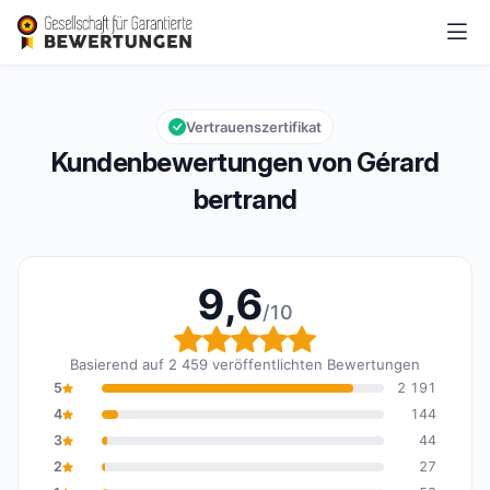
Gérard bertrand
9,6/10
Gesamtbewertung: 9,6 von 10
Vertrauenszertifikat
Kundenbewertungen von Gérard
bertrand
9,6
/10
Gesamtbewertung: 9,6 
Basierend auf 2 459 veröffentlichten Bewertungen
5
2 191
4
144
3
44
2
27