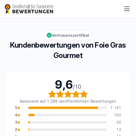
Foie Gras Gourmet
9,6/10
Gesamtbewertung: 9,6 von 10
Vertrauenszertifikat
Kundenbewertungen von Foie Gras
Gourmet
9,6
/10
Gesamtbewertung: 9,6 
Basierend auf 1 289 veröffentlichten Bewertungen
5
1 141
4
102
3
20
2
13