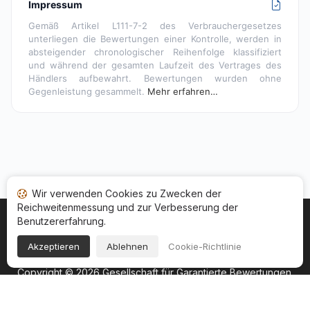
Impressum
Gemäß Artikel L111-7-2 des Verbrauchergesetzes
unterliegen die Bewertungen einer Kontrolle, werden in
absteigender chronologischer Reihenfolge klassifiziert
und während der gesamten Laufzeit des Vertrages des
Händlers aufbewahrt. Bewertungen wurden ohne
Gegenleistung gesammelt.
Mehr erfahren…
Wir verwenden Cookies zu Zwecken der
Reichweitenmessung und zur Verbesserung der
Benutzererfahrung.
Startseite
Ihr Bewertungsstatus
Kategorien
Allgemeine Nutzungsbedingugen
Cookies
Akzeptieren
Ablehnen
Cookie-Richtlinie
Rechtshinweise
Copyright © 2026
Gesellschaft für Garantierte Bewertungen
.
Alle Rechte vorbehalten.