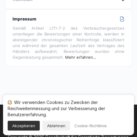
Impressum
Gemäß Artikel L111-7-2 des Verbrauchergesetzes
unterliegen die Bewertungen einer Kontrolle, werden in
absteigender chronologischer Reihenfolge klassifiziert
und während der gesamten Laufzeit des Vertrages des
Händlers aufbewahrt. Bewertungen wurden ohne
Gegenleistung gesammelt.
Mehr erfahren…
Wir verwenden Cookies zu Zwecken der
Reichweitenmessung und zur Verbesserung der
Benutzererfahrung.
Startseite
Ihr Bewertungsstatus
Kategorien
Allgemeine Nutzungsbedingugen
Cookies
Akzeptieren
Ablehnen
Cookie-Richtlinie
Rechtshinweise