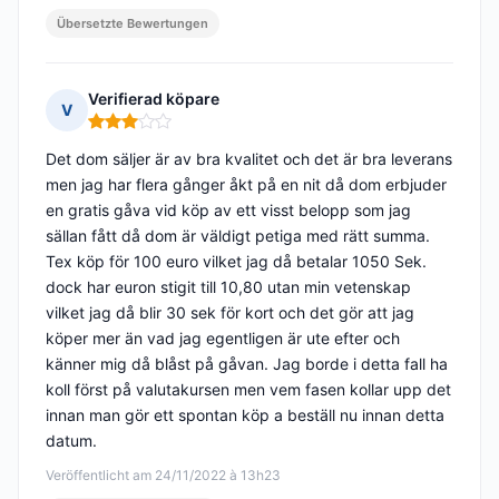
Übersetzte Bewertungen
Verifierad köpare
V
Hinweis: 3 von 5
Det dom säljer är av bra kvalitet och det är bra leverans
men jag har flera gånger åkt på en nit då dom erbjuder
en gratis gåva vid köp av ett visst belopp som jag
sällan fått då dom är väldigt petiga med rätt summa.
Tex köp för 100 euro vilket jag då betalar 1050 Sek.
dock har euron stigit till 10,80 utan min vetenskap
vilket jag då blir 30 sek för kort och det gör att jag
köper mer än vad jag egentligen är ute efter och
känner mig då blåst på gåvan. Jag borde i detta fall ha
koll först på valutakursen men vem fasen kollar upp det
innan man gör ett spontan köp a beställ nu innan detta
datum.
Veröffentlicht am 24/11/2022 à 13h23