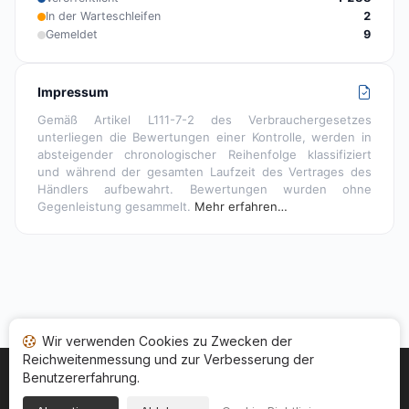
In der Warteschleifen
2
Gemeldet
9
Impressum
Gemäß Artikel L111-7-2 des Verbrauchergesetzes
unterliegen die Bewertungen einer Kontrolle, werden in
absteigender chronologischer Reihenfolge klassifiziert
und während der gesamten Laufzeit des Vertrages des
Händlers aufbewahrt. Bewertungen wurden ohne
Gegenleistung gesammelt.
Mehr erfahren…
Wir verwenden Cookies zu Zwecken der
Reichweitenmessung und zur Verbesserung der
Benutzererfahrung.
Startseite
Ihr Bewertungsstatus
Kategorien
Allgemeine Nutzungsbedingugen
Cookies