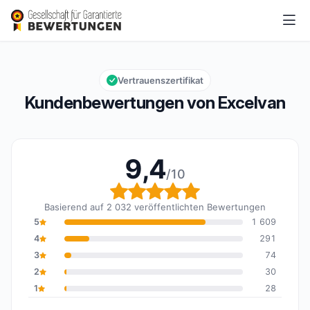
Excelvan
9,4/10
Gesamtbewertung: 9,4 von 10
Vertrauenszertifikat
Kundenbewertungen von Excelvan
9,4
/10
Gesamtbewertung: 9,4 
Basierend auf 2 032 veröffentlichten Bewertungen
5
1 609
4
291
3
74
2
30
1
28