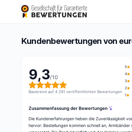
europaband
9,3/10
(4 291 Bewertungen)
Gesamtbewertung: 9,3 von 10
Kundenbewertungen von eu
5
9,3
4
/10
3
Gesamtbewertung: 9,3 von 
2
Basierend auf 4 291 veröffentlichten Bewertungen
1
Zusammenfassung der Bewertungen
Die Kundenerfahrungen heben die Zuverlässigkeit vo
hervor: Bestellungen kommen schnell an, Armbänder s