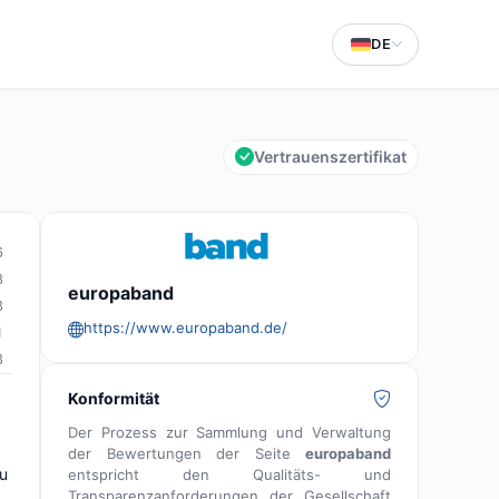
DE
Vertrauenszertifikat
6
8
europaband
3
https://www.europaband.de/
1
3
Konformität
Der Prozess zur Sammlung und Verwaltung
der Bewertungen der Seite
europaband
eu
entspricht den Qualitäts- und
Transparenzanforderungen der Gesellschaft