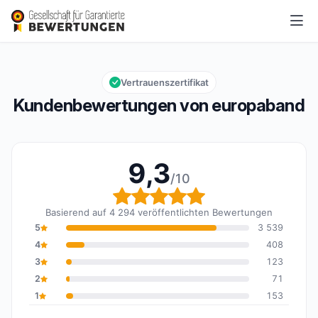
europaband
9,3/10
Gesamtbewertung: 9,3 von 10
Vertrauenszertifikat
Kundenbewertungen von europaband
9,3
/10
Gesamtbewertung: 9,3 
Basierend auf 4 294 veröffentlichten Bewertungen
5
3 539
4
408
3
123
2
71
1
153