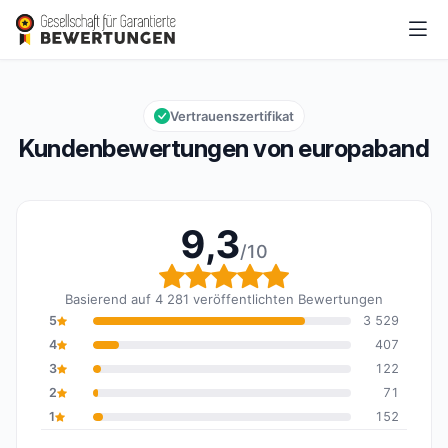
europaband
9,3/10
Gesamtbewertung: 9,3 von 10
Vertrauenszertifikat
Kundenbewertungen von europaband
9,3
/10
Gesamtbewertung: 9,3 
Basierend auf 4 281 veröffentlichten Bewertungen
5
3 529
4
407
3
122
2
71
1
152