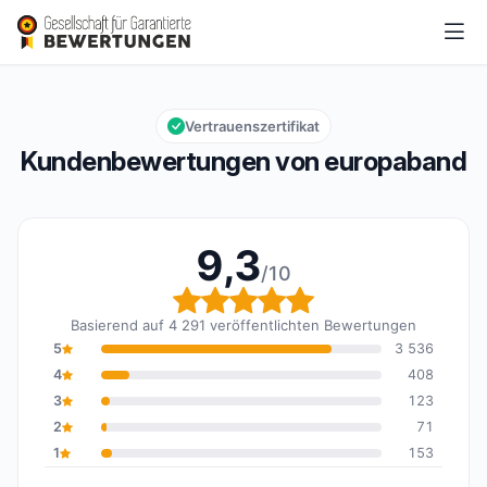
europaband
9,3/10
Gesamtbewertung: 9,3 von 10
Vertrauenszertifikat
Kundenbewertungen von europaband
9,3
/10
Gesamtbewertung: 9,3 
Basierend auf 4 291 veröffentlichten Bewertungen
5
3 536
4
408
3
123
2
71
1
153