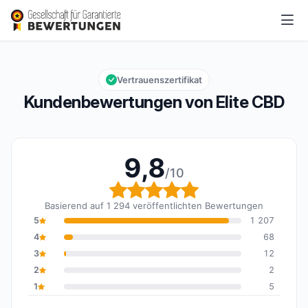
Elite CBD
9,8/10
Gesamtbewertung: 9,8 von 10
Vertrauenszertifikat
Kundenbewertungen von Elite CBD
9,8
/10
Gesamtbewertung: 9,8 
Basierend auf 1 294 veröffentlichten Bewertungen
5
1 207
4
68
3
12
2
2
1
5