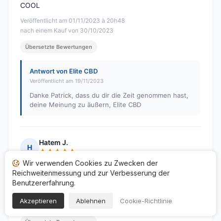
COOL
Veröffentlicht am 01/11/2023 à 20h48
nach einem Kauf von 30/10/2023
Übersetzte Bewertungen
Antwort von Elite CBD
Veröffentlicht am 19/11/2023
Danke Patrick, dass du dir die Zeit genommen hast,
deine Meinung zu äußern, Elite CBD
Hatem J.
H
Hinweis: 5 von 5
Wir verwenden Cookies zu Zwecken der
Sehr gute Beratung durch den Verkäufer... die Produkte
Reichweitenmessung und zur Verbesserung der
sind von sehr guter Qualität...dankeiiii.
Benutzererfahrung.
Veröffentlicht am 30/10/2023 à 20h27
Akzeptieren
Ablehnen
Cookie-Richtlinie
nach einem Kauf von 19/10/2023