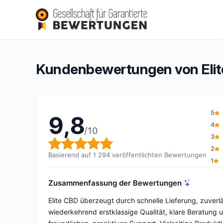
Elite CBD
9,8/10
(1 294 Bewertungen)
Gesamtbewertung: 9,8 von 10
Kundenbewertungen von Eli
5
9,8
4
/10
3
Gesamtbewertung: 9,8 von 1
2
Basierend auf 1 294 veröffentlichten Bewertungen
1
Zusammenfassung der Bewertungen
Elite CBD überzeugt durch schnelle Lieferung, zuver
wiederkehrend erstklassige Qualität, klare Beratung u