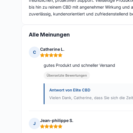
freundlichen, proaktiven Support. Vielseitige Produkt
bis hin zu reinem CBD mit angenehmer Wirkung und at
zuverlässig, kundenorientiert und zufriedenstellend b
Alle Meinungen
Catherine L.
C
Hinweis: 5 von 5
gutes Produkt und schneller Versand
Übersetzte Bewertungen
Antwort von Elite CBD
Vielen Dank, Catherine, dass Sie sich die Z
Jean-philippe S.
J
Hinweis: 5 von 5