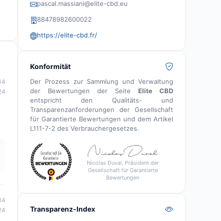
pascal.massiani@elite-cbd.eu
88478982600022
https://elite-cbd.fr/
Konformität
Der Prozess zur Sammlung und Verwaltung
14
der Bewertungen der Seite
Elite CBD
24
entspricht den Qualitäts- und
Transparenzanforderungen der Gesellschaft
für Garantierte Bewertungen und dem Artikel
L111-7-2 des Verbrauchergesetzes.
Nicolas Duval, Präsident der
Gesellschaft für Garantierte
Bewertungen
34
Transparenz-Index
24