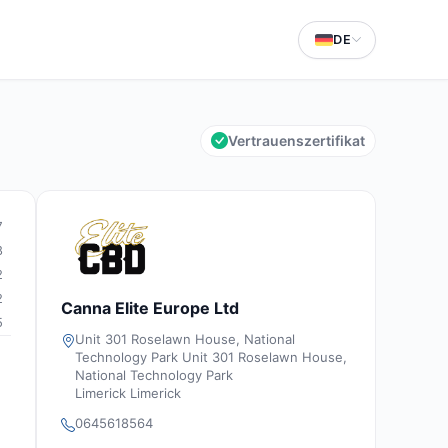
DE
Vertrauenszertifikat
7
8
2
2
Canna Elite Europe Ltd
5
Unit 301 Roselawn House, National
Technology Park Unit 301 Roselawn House,
National Technology Park
Limerick Limerick
0645618564