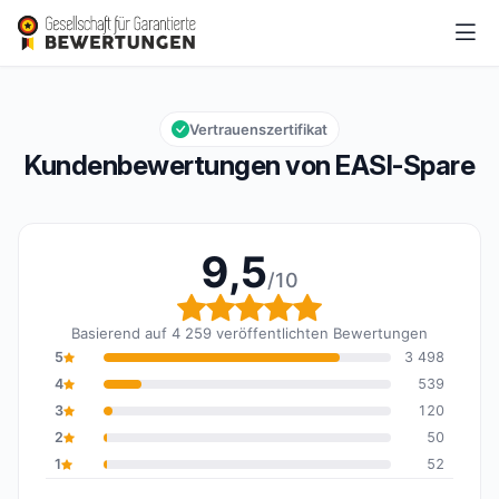
EASI-Spare
9,5/10
Gesamtbewertung: 9,5 von 10
Vertrauenszertifikat
Kundenbewertungen von EASI-Spare
9,5
/10
Gesamtbewertung: 9,5 
Basierend auf 4 259 veröffentlichten Bewertungen
5
3 498
4
539
3
120
2
50
1
52