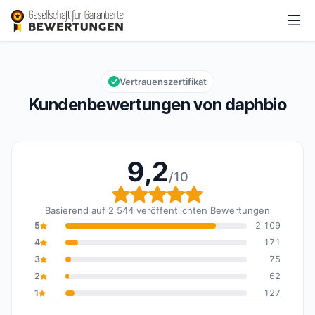
daphbio
9,2/10
Gesamtbewertung: 9,2 von 10
Vertrauenszertifikat
Kundenbewertungen von daphbio
9,2
/10
Gesamtbewertung: 9,2 
Basierend auf 2 544 veröffentlichten Bewertungen
5
2 109
4
171
3
75
2
62
1
127