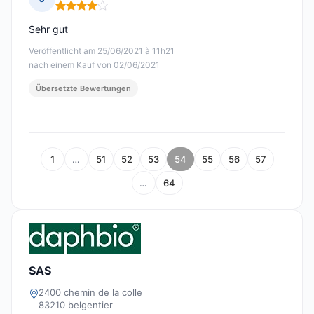
Hinweis: 4 von 5
Sehr gut
Veröffentlicht am 25/06/2021 à 11h21
nach einem Kauf von 02/06/2021
Übersetzte Bewertungen
1
…
51
52
53
54
55
56
57
…
64
SAS
2400 chemin de la colle
83210 belgentier