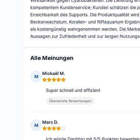
Wirksamkeit gegen Cyanobakterien. Die Lieferung erfo
kompetentem Kundenservice; Kunden schätzen die pü
Erreichbarkeit des Supports. Die Produktqualität wir
Beckenwachstum, Korallen- und Riffaquarium-Ergebni
als kostengünstig wahrgenommen werden. Die Marke w
Aussagen zur Zufriedenheit und zur langen Nutzungs
Alle Meinungen
Mickaël M.
M
Hinweis: 5 von 5
Super schnell und effizient
Übersetzte Bewertungen
Marc D.
M
Hinweis: 4 von 5
Ich würde Daphbio mit 5/5 Punkten bewerten, 