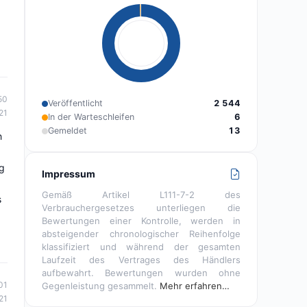
50
Veröffentlicht
2 544
21
In der Warteschleifen
6
Gemeldet
13
h
ag
Impressum
Gemäß Artikel L111-7-2 des
s
Verbrauchergesetzes unterliegen die
Bewertungen einer Kontrolle, werden in
absteigender chronologischer Reihenfolge
klassifiziert und während der gesamten
Laufzeit des Vertrages des Händlers
aufbewahrt. Bewertungen wurden ohne
01
Gegenleistung gesammelt.
Mehr erfahren…
21