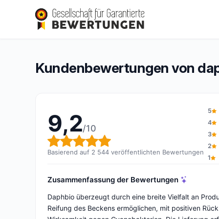
daphbio
9,2/10
(2 544 Bewertungen)
Gesamtbewertung: 9,2 von 10
Kundenbewertungen von da
5
9,2
4
/10
3
Gesamtbewertung: 9,2 von 
2
Basierend auf 2 544 veröffentlichten Bewertungen
1
Zusammenfassung der Bewertungen
Daphbio überzeugt durch eine breite Vielfalt an Pro
Reifung des Beckens ermöglichen, mit positiven Rüc