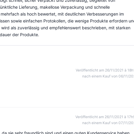
lgt schnell, sicher verpackt und zuverlässig, begleitet von
nktliche Lieferung, makellose Verpackung und schnelle
d mehrfach als hoch bewertet, mit deutlichen Verbesserungen im
ssen sowie einfachen Protokollen, die wenige Produkte erfordern u
ird als zuverlässig und empfehlenswert beschrieben, mit starken
dauer der Produkte.
Veröffentlicht am 26/11/2021 à 18h
nach einem Kauf von 06/11/20
Veröffentlicht am 26/11/2021 à 17h
nach einem Kauf von 07/11/20
da sie sehr freundlich sind und einen guten Kundenservice haben.