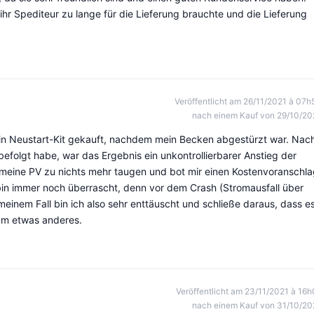
ihr Spediteur zu lange für die Lieferung brauchte und die Lieferung
Veröffentlicht am 26/11/2021 à 07h
nach einem Kauf von 29/10/20
in Neustart-Kit gekauft, nachdem mein Becken abgestürzt war. Nac
efolgt habe, war das Ergebnis ein unkontrollierbarer Anstieg der
s meine PV zu nichts mehr taugen und bot mir einen Kostenvoranschl
 bin immer noch überrascht, denn vor dem Crash (Stromausfall über
meinem Fall bin ich also sehr enttäuscht und schließe daraus, dass e
 um etwas anderes.
Veröffentlicht am 23/11/2021 à 16h
nach einem Kauf von 31/10/20