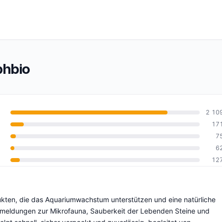
phbio
2 10
17
7
10
6
12
dukten, die das Aquariumwachstum unterstützen und eine natürliche
kmeldungen zur Mikrofauna, Sauberkeit der Lebenden Steine und