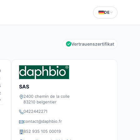
DE
Vertrauenszertifikat
9
1
5
SAS
2
2400 chemin de la colle
7
83210 belgentier
0422442271
contact@daphbio.fr
852 935 105 00019