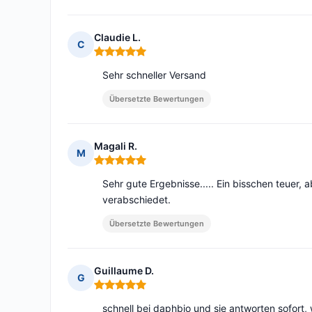
Claudie L.
C
Hinweis: 5 von 5
Sehr schneller Versand
Übersetzte Bewertungen
Magali R.
M
Hinweis: 5 von 5
Sehr gute Ergebnisse..... Ein bisschen teuer,
verabschiedet.
Übersetzte Bewertungen
Guillaume D.
G
Hinweis: 5 von 5
schnell bei daphbio und sie antworten sofort