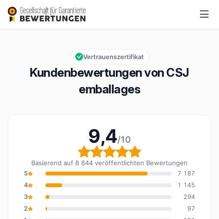
CSJ emballages
9,4/10
Gesamtbewertung: 9,4 von 10
Vertrauenszertifikat
Kundenbewertungen von CSJ
emballages
9,4
/10
Gesamtbewertung: 9,4 
Basierend auf 8 844 veröffentlichten Bewertungen
5
7 187
4
1 145
3
294
2
97