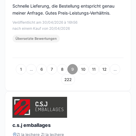
Schnelle Lieferung, die Bestellung entspricht genau
meiner Anfrage. Gutes Preis-Leistungs-Verhältnis.
Veröffentlicht am 30/04/2026 à 16h56
nach einem Kauf von 20/04/2026
Übersetzte Bewertungen
1
…
6
7
8
9
10
11
12
…
222
c.s.j emballages
ZI la lechere ZI la lechere