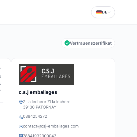
DE
Vertrauenszertifikat
7
5
4
7
c.s.j emballages
1
ZI la lechere ZI la lechere
39130 PATORNAY
0384254272
contact@csj-emballages.com
78841932300043