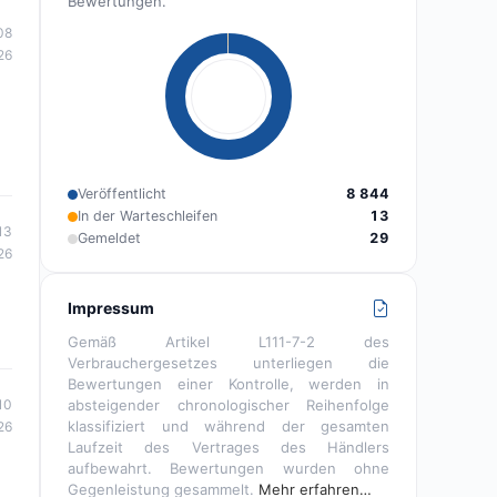
Bewertungen.
08
26
Veröffentlicht
8 844
In der Warteschleifen
13
13
Gemeldet
29
26
Impressum
Gemäß Artikel L111-7-2 des
Verbrauchergesetzes unterliegen die
Bewertungen einer Kontrolle, werden in
10
absteigender chronologischer Reihenfolge
klassifiziert und während der gesamten
26
Laufzeit des Vertrages des Händlers
aufbewahrt. Bewertungen wurden ohne
Gegenleistung gesammelt.
Mehr erfahren…