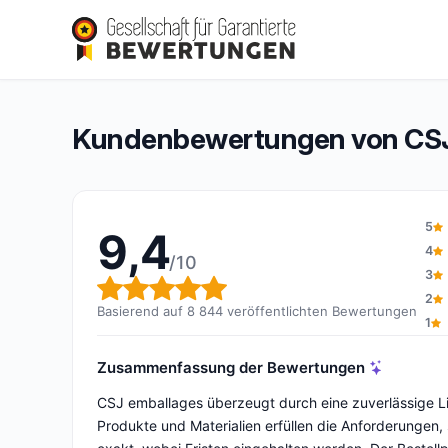
CSJ emballages
9,4/10
(8 844 Bewertungen)
Gesamtbewertung: 9,4 von 10
Kundenbewertungen von CSJ
5
9,4
4
/10
3
Gesamtbewertung: 9,4 von 
2
Basierend auf 8 844 veröffentlichten Bewertungen
1
Zusammenfassung der Bewertungen
CSJ emballages überzeugt durch eine zuverlässige Lie
Produkte und Materialien erfüllen die Anforderungen