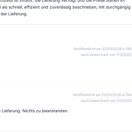
ozess ist intuitiv, die Lieferung verfolgt und die Preise stehen im
 als schnell, effizient und zuverlässig beschrieben, mit durchgängig
der Lieferung.
Veröffentlicht am 22/05/2026 à 16h
nach einem Kauf von 11/05/20
Veröffentlicht am 22/05/2026 à 15h
nach einem Kauf von 11/05/20
e Lieferung. Nichts zu beanstanden.