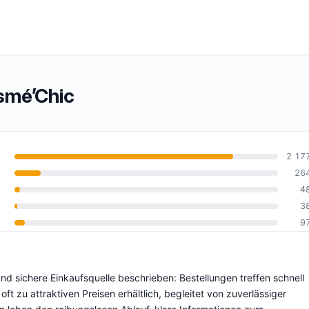
smé’Chic
2 17
26
4
10
3
9
d sichere Einkaufsquelle beschrieben: Bestellungen treffen schnell
t zu attraktiven Preisen erhältlich, begleitet von zuverlässiger