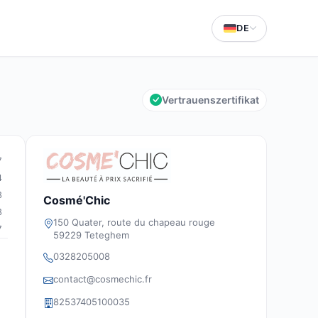
DE
Vertrauenszertifikat
7
4
8
Cosmé'Chic
8
150 Quater, route du chapeau rouge
7
59229 Teteghem
0328205008
contact@cosmechic.fr
82537405100035