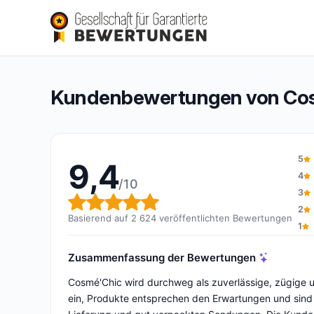
Cosmé’Chic
9,4/10
(2 624 Bewertungen)
Gesamtbewertung: 9,4 von 10
Kundenbewertungen von Co
5
9,4
4
/10
3
Gesamtbewertung: 9,4 von 
2
Basierend auf 2 624 veröffentlichten Bewertungen
1
Zusammenfassung der Bewertungen
Cosmé'Chic wird durchweg als zuverlässige, zügige un
ein, Produkte entsprechen den Erwartungen und sind of