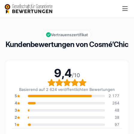
Cosmé’Chic
9,4/10
Gesamtbewertung: 9,4 von 10
Vertrauenszertifikat
Kundenbewertungen von Cosmé’Chic
9,4
/10
Gesamtbewertung: 9,4 
Basierend auf 2 624 veröffentlichten Bewertungen
5
2 177
4
264
3
48
2
38
1
97