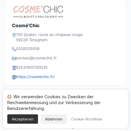
Cosmé'Chic
150 Quater, route du chapeau rouge
59229 Teteghem
0328205008
contact@cosmechic.fr
82537405100035
https://cosmechic.fr/
Konformität
Wir verwenden Cookies zu Zwecken der
Reichweitenmessung und zur Verbesserung der
Der Prozess zur Sammlung und Verwaltung der
Benutzererfahrung.
Bewertungen der Seite
Cosmé’Chic
entspricht den
Qualitäts- und Transparenzanforderungen der
Akzeptieren
Ablehnen
Cookie-Richtlinie
Gesellschaft für Garantierte Bewertungen und dem
Artikel L111-7-2 des Verbrauchergesetzes.