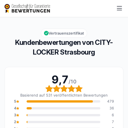
CITY-LOCKER Strasbourg
9,7/10
Gesamtbewertung: 9,7 von 10
Vertrauenszertifikat
Kundenbewertungen von CITY-
LOCKER Strasbourg
9,7
/10
Gesamtbewertung: 9,7 
Basierend auf 531 veröffentlichten Bewertungen
5
479
4
36
3
6
2
7