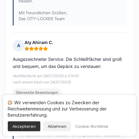
heißen.
Mit freundlichen Grüßen,
Das CITY-LOCKER Team
Aly Ahiram C.
A
Hinweis: 5 von 5
Ausgezeichneter Service. Die Schließfächer sind groß
und bequem, um das Gepäck zu verstauen
Veröffentlicht am 29/07/2025 à 07h16
nach einem Kauf von 24/07/2025
Übersetzte Bewertungen
Wir verwenden Cookies zu Zwecken der
Antwort von CITY-LOCKER Strasbourg
Reichweitenmessung und zur Verbesserung der
Veröffentlicht am 30/07/2025
Benutzererfahrung.
Sehr geehrter Aly Ahiram,
Akzeptieren
Ablehnen
Cookie-Richtlinie
Wir danken Ihnen herzlich für Ihr positives Feedback