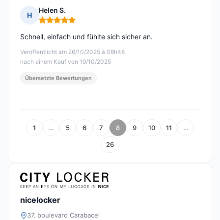
Helen S.
H
Hinweis: 5 von 5
Schnell, einfach und fühlte sich sicher an.
Veröffentlicht am 26/10/2025 à 08h48
nach einem Kauf von 19/10/2025
Übersetzte Bewertungen
1
…
5
6
7
8
9
10
11
…
26
nicelocker
37, boulevard Carabacel