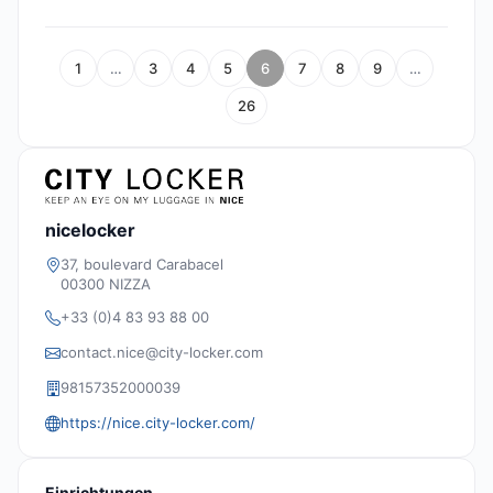
1
…
3
4
5
6
7
8
9
…
26
nicelocker
37, boulevard Carabacel
00300 NIZZA
+33 (0)4 83 93 88 00
contact.nice@city-locker.com
98157352000039
https://nice.city-locker.com/
Einrichtungen