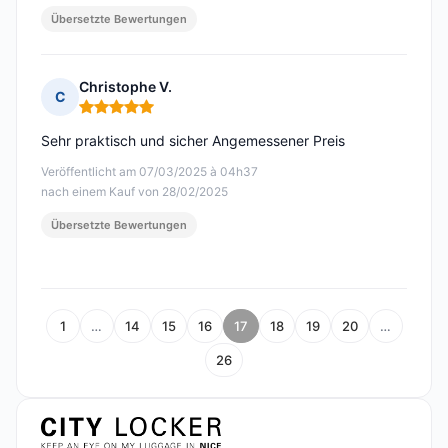
Übersetzte Bewertungen
Christophe V.
C
Hinweis: 5 von 5
Sehr praktisch und sicher Angemessener Preis
Veröffentlicht am 07/03/2025 à 04h37
nach einem Kauf von 28/02/2025
Übersetzte Bewertungen
1
…
14
15
16
17
18
19
20
…
26