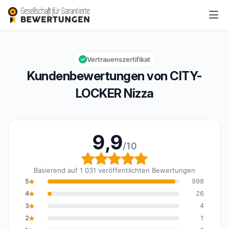
CITY-LOCKER Nizza
9,9/10
Gesamtbewertung: 9,9 von 10
Vertrauenszertifikat
Kundenbewertungen von CITY-
LOCKER Nizza
9,9
/10
Gesamtbewertung: 9,9 
Basierend auf 1 031 veröffentlichten Bewertungen
5
998
4
26
3
4
2
1