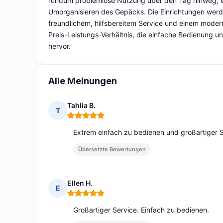
rundum problemlose Nutzung über den Tag hinweg, ein
Umorganisieren des Gepäcks. Die Einrichtungen werden
freundlichem, hilfsbereitem Service und einem moder
Preis-Leistungs-Verhältnis, die einfache Bedienung 
hervor.
Alle Meinungen
Tahlia B.
T
Hinweis: 5 von 5
Extrem einfach zu bedienen und großartiger Se
Übersetzte Bewertungen
Ellen H.
E
Hinweis: 5 von 5
Großartiger Service. Einfach zu bedienen.