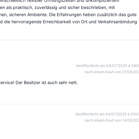
schließlich flexibler Öffnungszeiten und unkompliziertem
 als praktisch, zuverlässig und sicher beschrieben, mit
nen, sicheren Ambiente. Die Erfahrungen heben zusätzlich das gute
und die hervorragende Erreichbarkeit von Ort und Verkehrsanbindung
Veröffentlicht am 04/07/2025 à 09h
nach einem Kauf von 27/06/20
rvice! Der Besitzer ist auch sehr nett.
Veröffentlicht am 04/07/2025 à 00h
nach einem Kauf von 14/06/20