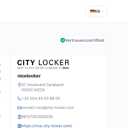
DE
Vertrauenszertifikat
8
6
nicelocker
4
37, boulevard Carabacel
1
00300 NIZZA
2
+33 (0)4 83 93 88 00
contact.nice@city-locker.com
d
98157352000039
https://nice.city-locker.com/