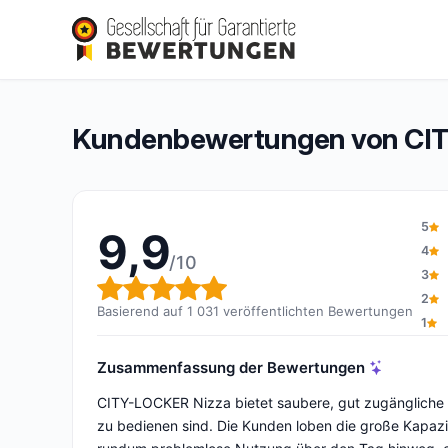
CITY-LOCKER Nizza
9,9/10
(1 031 Bewertungen)
Gesamtbewertung: 9,9 von 10
Kundenbewertungen von CI
5
9,9
4
/10
3
Gesamtbewertung: 9,9 von 
2
Basierend auf 1 031 veröffentlichten Bewertungen
1
Zusammenfassung der Bewertungen
CITY-LOCKER Nizza bietet saubere, gut zugängliche S
zu bedienen sind. Die Kunden loben die große Kapazi