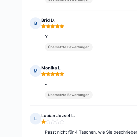
Bríd D.
B
Hinweis: 5 von 5
Y
Übersetzte Bewertungen
Monika L.
M
Hinweis: 5 von 5
-
Übersetzte Bewertungen
Lucian Jozsef L.
L
Hinweis: 1 von 5
Passt nicht für 4 Taschen, wie Sie beschriebe