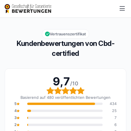
Cbd-certified
9,7/10
Gesamtbewertung: 9,7 von 10
Vertrauenszertifikat
Kundenbewertungen von Cbd-
certified
9,7
/10
Gesamtbewertung: 9,7 
Basierend auf 480 veröffentlichten Bewertungen
5
434
4
25
3
7
2
6