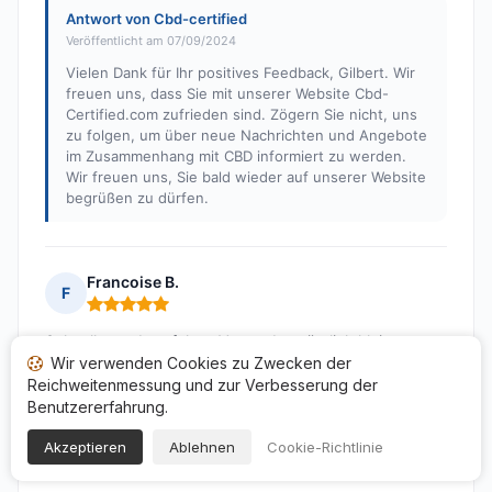
Antwort von Cbd-certified
Veröffentlicht am 07/09/2024
Vielen Dank für Ihr positives Feedback, Gilbert. Wir
freuen uns, dass Sie mit unserer Website Cbd-
Certified.com zufrieden sind. Zögern Sie nicht, uns
zu folgen, um über neue Nachrichten und Angebote
im Zusammenhang mit CBD informiert zu werden.
Wir freuen uns, Sie bald wieder auf unserer Website
begrüßen zu dürfen.
Francoise B.
F
Hinweis: 5 von 5
Schneller und perfekter Versand zusätzlich kleines
Wir verwenden Cookies zu Zwecken der
Geschenk
Reichweitenmessung und zur Verbesserung der
Veröffentlicht am 27/12/2023 à 13h15
Benutzererfahrung.
nach einem Kauf von 14/12/2023
Akzeptieren
Ablehnen
Cookie-Richtlinie
Übersetzte Bewertungen