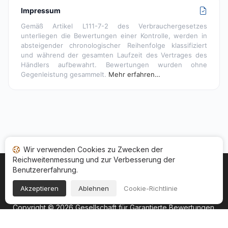
Impressum
Gemäß Artikel L111-7-2 des Verbrauchergesetzes
unterliegen die Bewertungen einer Kontrolle, werden in
absteigender chronologischer Reihenfolge klassifiziert
und während der gesamten Laufzeit des Vertrages des
Händlers aufbewahrt. Bewertungen wurden ohne
Gegenleistung gesammelt.
Mehr erfahren…
Wir verwenden Cookies zu Zwecken der
Reichweitenmessung und zur Verbesserung der
Benutzererfahrung.
Startseite
Ihr Bewertungsstatus
Kategorien
Allgemeine Nutzungsbedingugen
Cookies
Akzeptieren
Ablehnen
Cookie-Richtlinie
Rechtshinweise
Copyright © 2026
Gesellschaft für Garantierte Bewertungen
.
Alle Rechte vorbehalten.