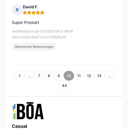
David F.
D
Hinweis: 5 von 5
Super Produkt
Veröffentlicht am 07/09/2024 à 19h16
nach einem Kauf von 01/09/2024
Übersetzte Bewertungen
1
…
7
8
9
10
11
12
13
…
44
Casual