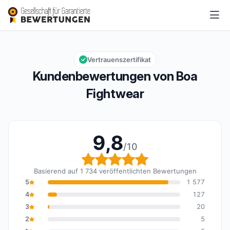
Boa Fightwear
9,8/10
Gesamtbewertung: 9,8 von 10
Vertrauenszertifikat
Kundenbewertungen von Boa
Fightwear
9,8
/10
Gesamtbewertung: 9,8 
Basierend auf 1 734 veröffentlichten Bewertungen
5
1 577
4
127
3
20
2
5