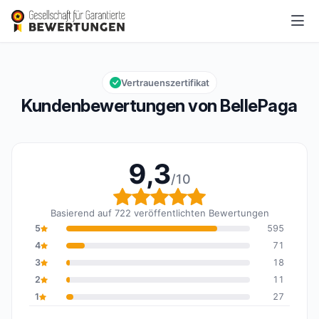
BellePaga
9,3/10
Gesamtbewertung: 9,3 von 10
Vertrauenszertifikat
Kundenbewertungen von BellePaga
9,3
/10
Gesamtbewertung: 9,3 
Basierend auf 722 veröffentlichten Bewertungen
5
595
4
71
3
18
2
11
1
27